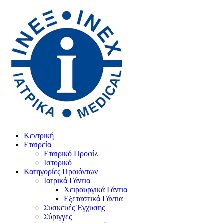
Κεντρική
Εταιρεία
Εταιρικό Προφίλ
Ιστορικό
Κατηγορίες Προιόντων
Ιατρικά Γάντια
Χειρουργικά Γάντια
Εξεταστικά Γάντια
Συσκευές Έγχυσης
Σύριγγες