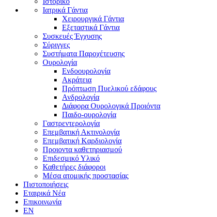
Ιστορικό
Ιατρικά Γάντια
Χειρουργικά Γάντια
Εξεταστικά Γάντια
Συσκευές Έγχυσης
Σύριγγες
Συστήματα Παροχέτευσης
Ουρολογία
Ενδοουρολογία
Ακράτεια
Πρόπτωση Πυελικού εδάφους
Ανδρολογία
Διάφορα Ουρολογικά Προιόντα
Παιδο-ουρολογία
Γαστρεντερολογία
Επεμβατική Ακτινολογία
Επεμβατική Kαρδιολογία
Προιοντα καθετηριασμού
Επιδεσμικό Υλικό
Καθετήρες διάφοροι
Μέσα ατομικής προστασίας
Πιστοποιήσεις
Εταιρικά Νέα
Επικοινωνία
EN