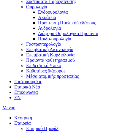
Συστήματα Παροχέτευσης
Ουρολογία
Ενδοουρολογία
Ακράτεια
Πρόπτωση Πυελικού εδάφους
Ανδρολογία
Διάφορα Ουρολογικά Προιόντα
Παιδο-ουρολογία
Γαστρεντερολογία
Επεμβατική Ακτινολογία
Επεμβατική Kαρδιολογία
Προιοντα καθετηριασμού
Επιδεσμικό Υλικό
Καθετήρες διάφοροι
Μέσα ατομικής προστασίας
Πιστοποιήσεις
Εταιρικά Νέα
Επικοινωνία
EN
Μενού
Κεντρική
Εταιρεία
Εταιρικό Προφίλ