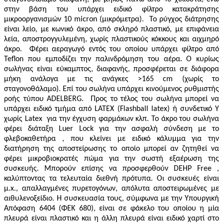
στην βάση του υπάρχει ειδικό φίλτρο κατακράτησης
μικροοργανισμών 10 micron (μικρόμετρα).
Το ρύγχος διάτρησης
είναι λείο, με κωνικό άκρο, από σκληρό πλαστικό, με επιφάνεια
λεία, αποστρογγυλεμένη, χωρίς πλαστικούς κόκκους και αιχμηρό
άκρο.
Φέρει αεραγωγό εντός του οποίου υπάρχει φίλτρο από
Teflon που εμποδίζει την παλινδρόμηση του αέρα. Ο κυρίως
σωλήνας είναι εύκαμπτος, διαφανής, προσφέρεται σε διάφορα
μήκη ανάλογα με τις ανάγκες >165 cm (χωρίς το
σταγονοθάλαμο). Επί του σωλήνα υπάρχει κινούμενος ρυθμιστής
ροής τύπου ADELBERG.
Προς το τέλος του σωλήνα μπορεί να
υπάρχει ειδικό τμήμα από LATEX (Flashball latex) ή συνδετικό Υ
χωρίς Latex
για την έγχυση φαρμάκων κλπ. Το άκρο του σωλήνα
φέρει διάταξη Luer Lock για την ασφαλή σύνδεση με το
φλεβοκαθετήρα , που κλείνει με ειδικό κάλυμμα για την
διατήρηση της αποστείρωσης το οποίο μπορεί αν ζητηθεί να
φέρει μικροβιοκρατές πώμα για την σωστή εξαέρωση της
συσκευής. Μπορούν επίσης να προσφερθούν DEHP Free ,
καλύπτοντας τα τελευταία διεθνή πρότυπα. Οι συσκευές είναι
μ.x., απαλλαγμένες πυρετογόνων, απόλυτα αποστειρωμένες με
αιθυλενοξείδιο. Η συσκευασία τους, σύμφωνα με την Υπουργική
Απόφαση 6404 (ΦΕΚ 680), είναι σε φάκελο του οποίου η μία
πλευρά είναι πλαστικό και η άλλη πλευρά είναι ειδικό χαρτί στο