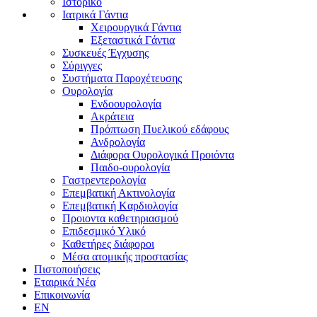
Ιστορικό
Ιατρικά Γάντια
Χειρουργικά Γάντια
Εξεταστικά Γάντια
Συσκευές Έγχυσης
Σύριγγες
Συστήματα Παροχέτευσης
Ουρολογία
Ενδοουρολογία
Ακράτεια
Πρόπτωση Πυελικού εδάφους
Ανδρολογία
Διάφορα Ουρολογικά Προιόντα
Παιδο-ουρολογία
Γαστρεντερολογία
Επεμβατική Ακτινολογία
Επεμβατική Kαρδιολογία
Προιοντα καθετηριασμού
Επιδεσμικό Υλικό
Καθετήρες διάφοροι
Μέσα ατομικής προστασίας
Πιστοποιήσεις
Εταιρικά Νέα
Επικοινωνία
EN