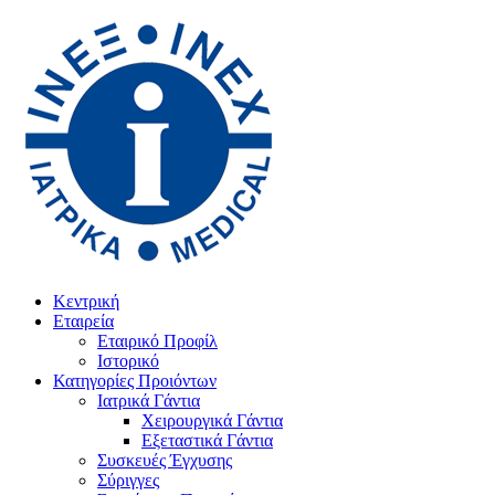
Κεντρική
Εταιρεία
Εταιρικό Προφίλ
Ιστορικό
Κατηγορίες Προιόντων
Ιατρικά Γάντια
Χειρουργικά Γάντια
Εξεταστικά Γάντια
Συσκευές Έγχυσης
Σύριγγες