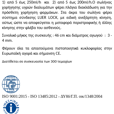
1) από 5 έως 250ml/h
και
2) από 5 έως 200ml/h.Ο σωλήνας
χορήγησης υγρών διαλυμάτων φέρει πλάγια διακλάδωση για την
πρόσθετη χορήγηση φαρμάκων. Στα άκρα του σωλήνα φέρει
σύστημα σύνδεσης LUER LOCK, με ειδική ανεξάρτητη κίνηση,
ούτως ώστε να αποφεύγεται η μεταφορά περιστροφικής ή άλλης
κίνησης στην φλέβα του ασθενούς.
Συνολικό μήκος της συσκευής : 46
cm και δ
ιάμετρος αγωγού
:
3 -
4 mm.
Φέρουν όλα τα απαιτούμενα πιστοποιητικά κυκλοφορίας στην
Ευρωπαϊκή αγορά και σήμανση
CE
.
Διατίθεται σε συσκευασία των 300 τεμαχίων
ISO 9001:2015 - ISO 13485:2012 - ΔΥ8δ/Γ.Π. οικ/1348/2004