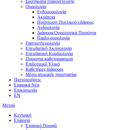
Συστήματα Παροχέτευσης
Ουρολογία
Ενδοουρολογία
Ακράτεια
Πρόπτωση Πυελικού εδάφους
Ανδρολογία
Διάφορα Ουρολογικά Προιόντα
Παιδο-ουρολογία
Γαστρεντερολογία
Επεμβατική Ακτινολογία
Επεμβατική Kαρδιολογία
Προιοντα καθετηριασμού
Επιδεσμικό Υλικό
Καθετήρες διάφοροι
Μέσα ατομικής προστασίας
Πιστοποιήσεις
Εταιρικά Νέα
Επικοινωνία
EN
Μενού
Κεντρική
Εταιρεία
Εταιρικό Προφίλ