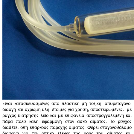
Είναι κατασκευασμένες από πλαστική μή τοξική, απυρετογόνο,
διαυγή και άχρωμη ύλη, έτοιμες για χρήση, αποστειρωμένες.
με
ρύγχος διάτρησης λείο και με επιφάνεια αποστρογγυλεμένη και
πάρα πολύ καλή εφαρμογή στον ασκό αίματος. Το ρύγχος
διαθέτει οπή επαρκούς παροχής αίματος. Φέρει σταγονοθάλαμο
διαφανή για τον οπτικό έλεγχο της ροής του αίματος και