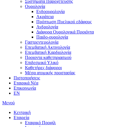
Συστήματα Παροχέτευσης
Ουρολογία
Ενδοουρολογία
Ακράτεια
Πρόπτωση Πυελικού εδάφους
Ανδρολογία
Διάφορα Ουρολογικά Προιόντα
Παιδο-ουρολογία
Γαστρεντερολογία
Επεμβατική Ακτινολογία
Επεμβατική Kαρδιολογία
Προιοντα καθετηριασμού
Επιδεσμικό Υλικό
Καθετήρες διάφοροι
Μέσα ατομικής προστασίας
Πιστοποιήσεις
Εταιρικά Νέα
Επικοινωνία
EN
Μενού
Κεντρική
Εταιρεία
Εταιρικό Προφίλ