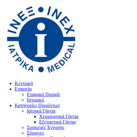
Κεντρική
Εταιρεία
Εταιρικό Προφίλ
Ιστορικό
Κατηγορίες Προιόντων
Ιατρικά Γάντια
Χειρουργικά Γάντια
Εξεταστικά Γάντια
Συσκευές Έγχυσης
Σύριγγες