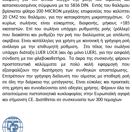
κατασκευασμένος σύμφωνα με τα 5836 DIN.
Εντός του θαλάμου
βρίσκεται φίλτρο 200 MICRON μεγάλης επιφανείας που καλύπτει
20 CM2 του θαλάμου, για την κατακράτηση μικροπηγμάτων.
Ο
κυρίως σωλήνας είναι εύκαμπτος, διαφανής, μήκους >185
εκατοστών. Επί του σωλήνα υπάρχει ρυθμιστής ροής (ρόλλερ)
που διακόπτει και ρυθμίζει την ροή του διαλύματος με απόλυτη
ακρίβεια. Είναι κατάλληλες για χρήση με κανονική ή γρήγορη ροή
ανάλογα με την επιθυμητή ρύθμιση.
Στο τέλος του σωλήνα
υπάρχει διάταξη LUER LOCK (και όχι μόνο LUER), για την ασφαλή
σύνδεση με τον φλεβοκαθετήρα.
Τα άκρα της συσκευής φέρουν
προστατευτικά καλύμματα με πολύ καλή εφαρμογή που
εξασφαλίζουν την διατήρηση των συνθηκών αποστείρωσης.
Επιτρέπουν την γρήγορη διέλευση του αίματος με σταθερή ροή
σε όλη την διάρκεια της μετάγγισης. Είναι εύκολες και πρακτικές
στη χρήση και συνοδεύονται από οδηγίες χρήσης. Φέρουν όλα τα
απαιτούμενα πιστοποιητικά κυκλοφορίας στην Ευρωπαϊκή αγορά
και σήμανση
CE
.
Διατίθεται σε συσκευασία των 300 τεμαχίων