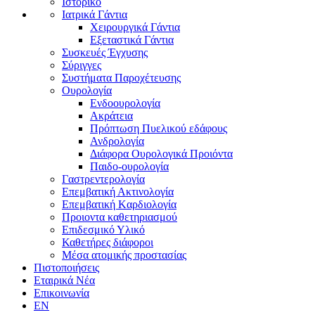
Ιστορικό
Ιατρικά Γάντια
Χειρουργικά Γάντια
Εξεταστικά Γάντια
Συσκευές Έγχυσης
Σύριγγες
Συστήματα Παροχέτευσης
Ουρολογία
Ενδοουρολογία
Ακράτεια
Πρόπτωση Πυελικού εδάφους
Ανδρολογία
Διάφορα Ουρολογικά Προιόντα
Παιδο-ουρολογία
Γαστρεντερολογία
Επεμβατική Ακτινολογία
Επεμβατική Kαρδιολογία
Προιοντα καθετηριασμού
Επιδεσμικό Υλικό
Καθετήρες διάφοροι
Μέσα ατομικής προστασίας
Πιστοποιήσεις
Εταιρικά Νέα
Επικοινωνία
EN