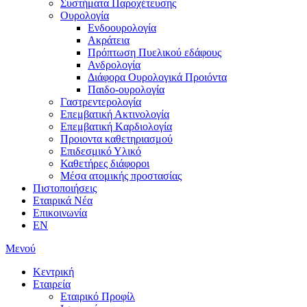
Συστήματα Παροχέτευσης
Ουρολογία
Ενδοουρολογία
Ακράτεια
Πρόπτωση Πυελικού εδάφους
Ανδρολογία
Διάφορα Ουρολογικά Προιόντα
Παιδο-ουρολογία
Γαστρεντερολογία
Επεμβατική Ακτινολογία
Επεμβατική Kαρδιολογία
Προιοντα καθετηριασμού
Επιδεσμικό Υλικό
Καθετήρες διάφοροι
Μέσα ατομικής προστασίας
Πιστοποιήσεις
Εταιρικά Νέα
Επικοινωνία
EN
Μενού
Κεντρική
Εταιρεία
Εταιρικό Προφίλ