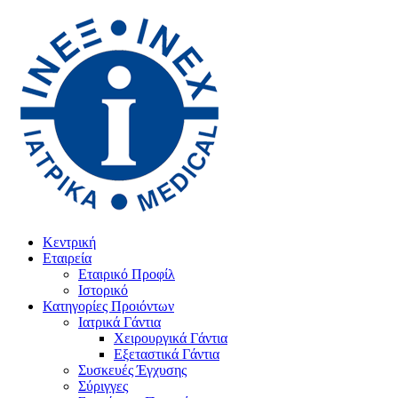
Κεντρική
Εταιρεία
Εταιρικό Προφίλ
Ιστορικό
Κατηγορίες Προιόντων
Ιατρικά Γάντια
Χειρουργικά Γάντια
Εξεταστικά Γάντια
Συσκευές Έγχυσης
Σύριγγες