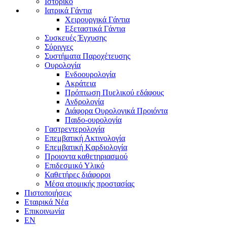
Ιστορικό
Ιατρικά Γάντια
Χειρουργικά Γάντια
Εξεταστικά Γάντια
Συσκευές Έγχυσης
Σύριγγες
Συστήματα Παροχέτευσης
Ουρολογία
Ενδοουρολογία
Ακράτεια
Πρόπτωση Πυελικού εδάφους
Ανδρολογία
Διάφορα Ουρολογικά Προιόντα
Παιδο-ουρολογία
Γαστρεντερολογία
Επεμβατική Ακτινολογία
Επεμβατική Kαρδιολογία
Προιοντα καθετηριασμού
Επιδεσμικό Υλικό
Καθετήρες διάφοροι
Μέσα ατομικής προστασίας
Πιστοποιήσεις
Εταιρικά Νέα
Επικοινωνία
EN