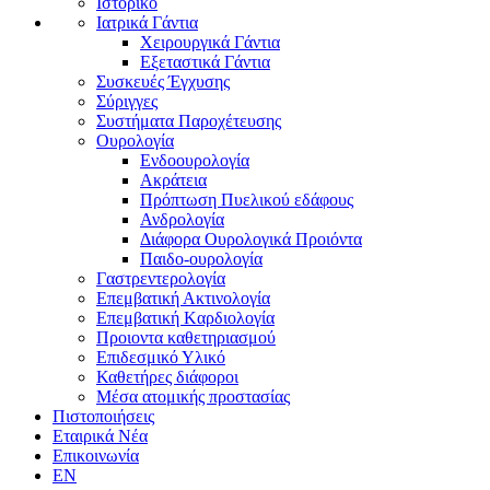
Ιστορικό
Ιατρικά Γάντια
Χειρουργικά Γάντια
Εξεταστικά Γάντια
Συσκευές Έγχυσης
Σύριγγες
Συστήματα Παροχέτευσης
Ουρολογία
Ενδοουρολογία
Ακράτεια
Πρόπτωση Πυελικού εδάφους
Ανδρολογία
Διάφορα Ουρολογικά Προιόντα
Παιδο-ουρολογία
Γαστρεντερολογία
Επεμβατική Ακτινολογία
Επεμβατική Kαρδιολογία
Προιοντα καθετηριασμού
Επιδεσμικό Υλικό
Καθετήρες διάφοροι
Μέσα ατομικής προστασίας
Πιστοποιήσεις
Εταιρικά Νέα
Επικοινωνία
EN