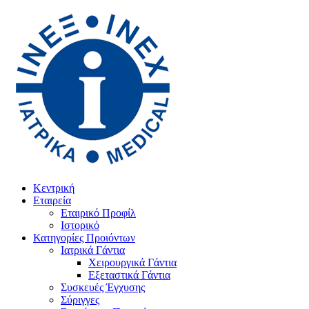
Κεντρική
Εταιρεία
Εταιρικό Προφίλ
Ιστορικό
Κατηγορίες Προιόντων
Ιατρικά Γάντια
Χειρουργικά Γάντια
Εξεταστικά Γάντια
Συσκευές Έγχυσης
Σύριγγες