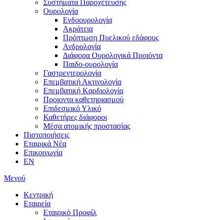
Συστήματα Παροχέτευσης
Ουρολογία
Ενδοουρολογία
Ακράτεια
Πρόπτωση Πυελικού εδάφους
Ανδρολογία
Διάφορα Ουρολογικά Προιόντα
Παιδο-ουρολογία
Γαστρεντερολογία
Επεμβατική Ακτινολογία
Επεμβατική Kαρδιολογία
Προιοντα καθετηριασμού
Επιδεσμικό Υλικό
Καθετήρες διάφοροι
Μέσα ατομικής προστασίας
Πιστοποιήσεις
Εταιρικά Νέα
Επικοινωνία
EN
Μενού
Κεντρική
Εταιρεία
Εταιρικό Προφίλ