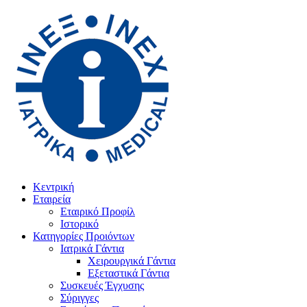
Κεντρική
Εταιρεία
Εταιρικό Προφίλ
Ιστορικό
Κατηγορίες Προιόντων
Ιατρικά Γάντια
Χειρουργικά Γάντια
Εξεταστικά Γάντια
Συσκευές Έγχυσης
Σύριγγες