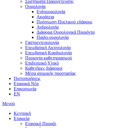
Συστήματα Παροχέτευσης
Ουρολογία
Ενδοουρολογία
Ακράτεια
Πρόπτωση Πυελικού εδάφους
Ανδρολογία
Διάφορα Ουρολογικά Προιόντα
Παιδο-ουρολογία
Γαστρεντερολογία
Επεμβατική Ακτινολογία
Επεμβατική Kαρδιολογία
Προιοντα καθετηριασμού
Επιδεσμικό Υλικό
Καθετήρες διάφοροι
Μέσα ατομικής προστασίας
Πιστοποιήσεις
Εταιρικά Νέα
Επικοινωνία
EN
Μενού
Κεντρική
Εταιρεία
Εταιρικό Προφίλ