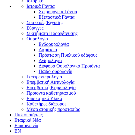
Ιστορικό
Ιατρικά Γάντια
Χειρουργικά Γάντια
Εξεταστικά Γάντια
Συσκευές Έγχυσης
Σύριγγες
Συστήματα Παροχέτευσης
Ουρολογία
Ενδοουρολογία
Ακράτεια
Πρόπτωση Πυελικού εδάφους
Ανδρολογία
Διάφορα Ουρολογικά Προιόντα
Παιδο-ουρολογία
Γαστρεντερολογία
Επεμβατική Ακτινολογία
Επεμβατική Kαρδιολογία
Προιοντα καθετηριασμού
Επιδεσμικό Υλικό
Καθετήρες διάφοροι
Μέσα ατομικής προστασίας
Πιστοποιήσεις
Εταιρικά Νέα
Επικοινωνία
EN