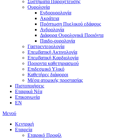
Συστήματα Παροχέτευσης
Ουρολογία
Ενδοουρολογία
Ακράτεια
Πρόπτωση Πυελικού εδάφους
Ανδρολογία
Διάφορα Ουρολογικά Προιόντα
Παιδο-ουρολογία
Γαστρεντερολογία
Επεμβατική Ακτινολογία
Επεμβατική Kαρδιολογία
Προιοντα καθετηριασμού
Επιδεσμικό Υλικό
Καθετήρες διάφοροι
Μέσα ατομικής προστασίας
Πιστοποιήσεις
Εταιρικά Νέα
Επικοινωνία
EN
Μενού
Κεντρική
Εταιρεία
Εταιρικό Προφίλ