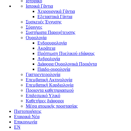
Ιστορικό
Ιατρικά Γάντια
Χειρουργικά Γάντια
Εξεταστικά Γάντια
Συσκευές Έγχυσης
Σύριγγες
Συστήματα Παροχέτευσης
Ουρολογία
Ενδοουρολογία
Ακράτεια
Πρόπτωση Πυελικού εδάφους
Ανδρολογία
Διάφορα Ουρολογικά Προιόντα
Παιδο-ουρολογία
Γαστρεντερολογία
Επεμβατική Ακτινολογία
Επεμβατική Kαρδιολογία
Προιοντα καθετηριασμού
Επιδεσμικό Υλικό
Καθετήρες διάφοροι
Μέσα ατομικής προστασίας
Πιστοποιήσεις
Εταιρικά Νέα
Επικοινωνία
EN