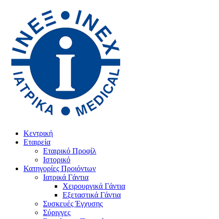
Κεντρική
Εταιρεία
Εταιρικό Προφίλ
Ιστορικό
Κατηγορίες Προιόντων
Ιατρικά Γάντια
Χειρουργικά Γάντια
Εξεταστικά Γάντια
Συσκευές Έγχυσης
Σύριγγες