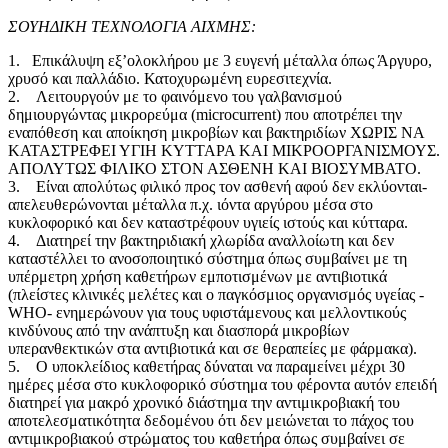
ΣΟΥΗΔΙΚΗ ΤΕΧΝΟΛΟΓΙΑ ΑΙΧΜΗΣ:
1. Επικάλυψη εξ’ολοκλήρου με 3 ευγενή μέταλλα όπως Άργυρο,
χρυσό και παλλάδιο. Κατοχυρωμένη ευρεσιτεχνία.
2. Λειτουργούν με το φαινόμενο του γαλβανισμού
δημιουργώντας μικρορεύμα (microcurrent) που αποτρέπει την
εναπόθεση και αποίκηση μικροβίων και βακτηριδίων ΧΩΡΙΣ ΝΑ
ΚΑΤΑΣΤΡΕΦΕΙ ΥΓΙΗ ΚΥΤΤΑΡΑ ΚΑΙ ΜΙΚΡΟΟΡΓΑΝΙΣΜΟΥΣ.
ΑΠΟΛΥΤΩΣ ΦΙΛΙΚΟ ΣΤΟΝ ΑΣΘΕΝΗ ΚΑΙ ΒΙΟΣΥΜΒΑΤΟ.
3. Είναι απολύτως φιλικό προς τον ασθενή αφού δεν εκλύονται-
απελευθερώνονται μέταλλα π.χ. ιόντα αργύρου μέσα στο
κυκλοφορικό και δεν καταστρέφουν υγιείς ιστούς και κύτταρα.
4. Διατηρεί την βακτηριδιακή χλωρίδα αναλλοίωτη και δεν
καταστέλλει το ανοσοποιητικό σύστημα όπως συμβαίνει με τη
υπέρμετρη χρήση καθετήρων εμποτισμένων με αντιβιοτικά
(πλείστες κλινικές μελέτες και ο παγκόσμιος οργανισμός υγείας -
WHO- ενημερώνουν για τους υφιστάμενους και μελλοντικούς
κινδύνους από την ανάπτυξη και διασπορά μικροβίων
υπερανθεκτικών στα αντιβιοτικά και σε θεραπείες με φάρμακα).
5. Ο υποκλείδιος καθετήρας δύναται να παραμείνει μέχρι 30
ημέρες μέσα στο κυκλοφορικό σύστημα του φέροντα αυτόν επειδή
διατηρεί για μακρό χρονικό διάστημα την αντιμικροβιακή του
αποτελεσματικότητα δεδομένου ότι δεν μειώνεται το πάχος του
αντιμικροβιακού στρώματος του καθετήρα όπως συμβαίνει σε