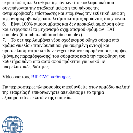
περιπτώσεις απελευθέρωσης ιόντων στο κυκλοφορικό που
συνεπάγονται την σταδιακή μείωση του πάχους της
αντιμικροβιακής επίστρωσης και επομένως την εκθετική μείωση
της αντιμικροβιακής αποτελεσματικότητας προϊόντος του χρόνου.
6. Είναι 100% αιμοσυμβατός και δεν προκαλεί αιμόλυση ούτε
και ενεργοποιεί το μηχανισμό σχηματισμού θρόμβων- TAT
complex (thrombin-antithrombin complex).
7. Το σετ περιλαμβάνει νέου σχεδιασμού οδηγό σύρμα από
κράμα νικελίου-τιτανίου/nitinol για αυξημένη αντοχή και
προσπελασιμότητα και δεν ενέχει κίνδυνο παραμένουσας κάμψης
(μόνιμης παραμόρφωσης) του σύρματος κατά την προώθηση του
καθετήρα πάνω από αυτό αφού πρόκειται για υλικό με
υπερελαστικές ιδιότητες.
Video για τους
BIP CVC καθετήρες
Για περισσότερες πληροφορίες απευθυνθείτε στον αρμόδιο πωλητή
της εταιρείας ή επικοινωνήστε απευθείας με το τμήμα
εξυπηρέτησης πελατών της εταιρείας