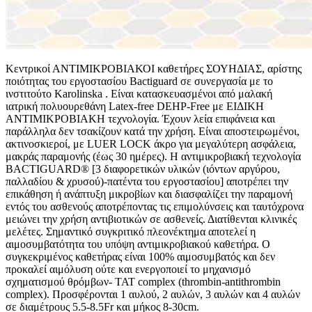
Κεντρικοί ΑΝΤΙΜΙΚΡΟΒΙΑΚΟΙ καθετήρες ΣΟΥΗΔΙΑΣ, αρίστης
ποιότητας του εργοστασίου Bactiguard σε συνεργασία με το
ινστιτούτο Κarolinska . Είναι κατασκευασμένοι από μαλακή
ιατρική πολυουρεθάνη Latex-free DEHP-Free με ΕΙΔΙΚΗ
ΑΝΤΙΜΙΚΡΟΒΙΑΚΗ τεχνολογία. Έχουν λεία επιφάνεια και
παράλληλα δεν τσακίζουν κατά την χρήση. Είναι αποστειρωμένοι,
ακτινοσκιεροί, με LUER LOCK άκρο για μεγαλύτερη ασφάλεια,
μακράς παραμονής (έως 30 ημέρες). Η αντιμικροβιακή τεχνολογία
BACTIGUARD® [3 διαφορετικών υλικών (ιόντων αργύρου,
παλλαδίου & χρυσού)-πατέντα του εργοστασίου] αποτρέπει την
επικάθηση ή ανάπτυξη μικροβίων και διασφαλίζει την παραμονή
εντός του ασθενούς αποτρέποντας τις επιμολύνσεις και ταυτόχρονα
μειώνει την χρήση αντιβιοτικών σε ασθενείς. Διατίθενται κλινικές
μελέτες. Σημαντικό συγκριτικό πλεονέκτημα αποτελεί η
αιμοσυμβατότητα του υπόψη αντιμικροβιακού καθετήρα. Ο
συγκεκριμένος καθετήρας είναι 100% αιμοσυμβατός και δεν
προκαλεί αιμόλυση ούτε και ενεργοποιεί το μηχανισμό
σχηματισμού θρόμβων- TAT complex (thrombin-antithrombin
complex). Προσφέρονται 1 αυλού, 2 αυλών, 3 αυλών και 4 αυλών
σε διαμέτρους 5.5-8.5Fr και μήκος 8-30cm.