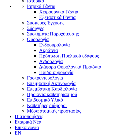
Ιστορικό
Ιατρικά Γάντια
Χειρουργικά Γάντια
Εξεταστικά Γάντια
Συσκευές Έγχυσης
Σύριγγες
Συστήματα Παροχέτευσης
Ουρολογία
Ενδοουρολογία
Ακράτεια
Πρόπτωση Πυελικού εδάφους
Ανδρολογία
Διάφορα Ουρολογικά Προιόντα
Παιδο-ουρολογία
Γαστρεντερολογία
Επεμβατική Ακτινολογία
Επεμβατική Kαρδιολογία
Προιοντα καθετηριασμού
Επιδεσμικό Υλικό
Καθετήρες διάφοροι
Μέσα ατομικής προστασίας
Πιστοποιήσεις
Εταιρικά Νέα
Επικοινωνία
EN