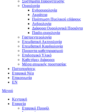
Συστήματα Παροχέτευσης
Ουρολογία
Ενδοουρολογία
Ακράτεια
Πρόπτωση Πυελικού εδάφους
Ανδρολογία
Διάφορα Ουρολογικά Προιόντα
Παιδο-ουρολογία
Γαστρεντερολογία
Επεμβατική Ακτινολογία
Επεμβατική Kαρδιολογία
Προιοντα καθετηριασμού
Επιδεσμικό Υλικό
Καθετήρες διάφοροι
Μέσα ατομικής προστασίας
Πιστοποιήσεις
Εταιρικά Νέα
Επικοινωνία
EN
Μενού
Κεντρική
Εταιρεία
Εταιρικό Προφίλ