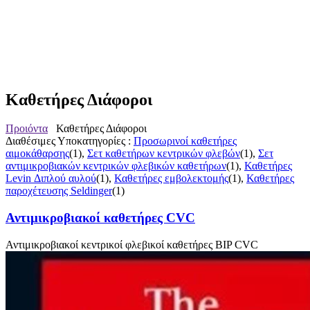
Καθετήρες Διάφοροι
Προιόντα
Καθετήρες Διάφοροι
Διαθέσιμες Υποκατηγορίες :
Προσωρινοί καθετήρες
αιμοκάθαρσης
(1),
Σετ καθετήρων κεντρικών φλεβών
(1),
Σετ
αντιμικροβιακών κεντρικών φλεβικών καθετήρων
(1),
Καθετήρες
Levin Διπλού αυλού
(1),
Καθετήρες εμβολεκτομής
(1),
Καθετήρες
παροχέτευσης Seldinger
(1)
Αντιμικροβιακοί καθετήρες CVC
Αντιμικροβιακοί κεντρικοί φλεβικοί καθετήρες BIP CVC