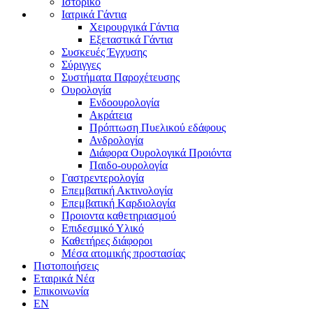
Ιστορικό
Ιατρικά Γάντια
Χειρουργικά Γάντια
Εξεταστικά Γάντια
Συσκευές Έγχυσης
Σύριγγες
Συστήματα Παροχέτευσης
Ουρολογία
Ενδοουρολογία
Ακράτεια
Πρόπτωση Πυελικού εδάφους
Ανδρολογία
Διάφορα Ουρολογικά Προιόντα
Παιδο-ουρολογία
Γαστρεντερολογία
Επεμβατική Ακτινολογία
Επεμβατική Kαρδιολογία
Προιοντα καθετηριασμού
Επιδεσμικό Υλικό
Καθετήρες διάφοροι
Μέσα ατομικής προστασίας
Πιστοποιήσεις
Εταιρικά Νέα
Επικοινωνία
EN