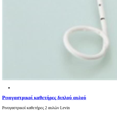
Ρινογαστρικοί καθετήρες διπλού αυλού
Ρινογαστρικοί καθετήρες 2 αυλών Levin