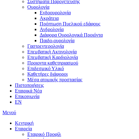
Συστήματα Παροχέτευσης
Ουρολογία
Ενδοουρολογία
Ακράτεια
Πρόπτωση Πυελικού εδάφους
Ανδρολογία
Διάφορα Ουρολογικά Προιόντα
Παιδο-ουρολογία
Γαστρεντερολογία
Επεμβατική Ακτινολογία
Επεμβατική Kαρδιολογία
Προιοντα καθετηριασμού
Επιδεσμικό Υλικό
Καθετήρες διάφοροι
Μέσα ατομικής προστασίας
Πιστοποιήσεις
Εταιρικά Νέα
Επικοινωνία
EN
Μενού
Κεντρική
Εταιρεία
Εταιρικό Προφίλ