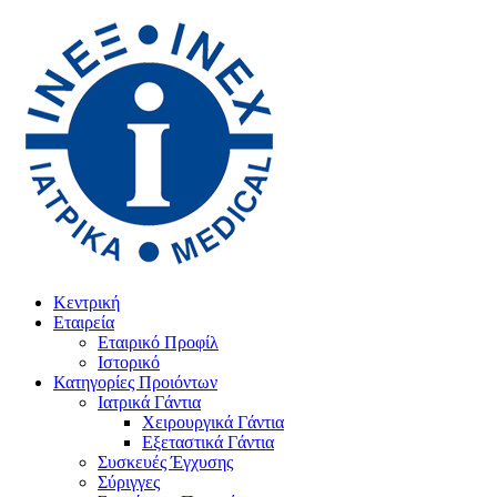
Κεντρική
Εταιρεία
Εταιρικό Προφίλ
Ιστορικό
Κατηγορίες Προιόντων
Ιατρικά Γάντια
Χειρουργικά Γάντια
Εξεταστικά Γάντια
Συσκευές Έγχυσης
Σύριγγες