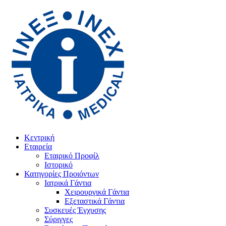
Κεντρική
Εταιρεία
Εταιρικό Προφίλ
Ιστορικό
Κατηγορίες Προιόντων
Ιατρικά Γάντια
Χειρουργικά Γάντια
Εξεταστικά Γάντια
Συσκευές Έγχυσης
Σύριγγες