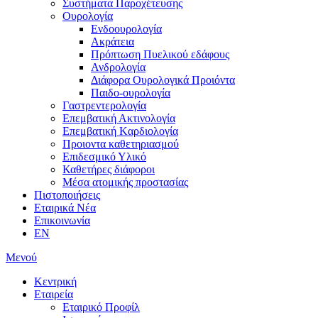
Συστήματα Παροχέτευσης
Ουρολογία
Ενδοουρολογία
Ακράτεια
Πρόπτωση Πυελικού εδάφους
Ανδρολογία
Διάφορα Ουρολογικά Προιόντα
Παιδο-ουρολογία
Γαστρεντερολογία
Επεμβατική Ακτινολογία
Επεμβατική Kαρδιολογία
Προιοντα καθετηριασμού
Επιδεσμικό Υλικό
Καθετήρες διάφοροι
Μέσα ατομικής προστασίας
Πιστοποιήσεις
Εταιρικά Νέα
Επικοινωνία
EN
Μενού
Κεντρική
Εταιρεία
Εταιρικό Προφίλ