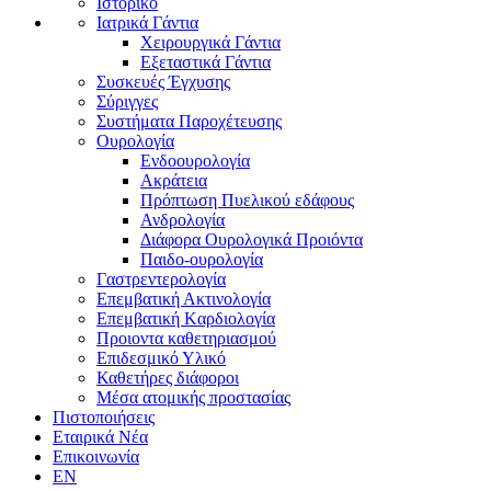
Ιστορικό
Ιατρικά Γάντια
Χειρουργικά Γάντια
Εξεταστικά Γάντια
Συσκευές Έγχυσης
Σύριγγες
Συστήματα Παροχέτευσης
Ουρολογία
Ενδοουρολογία
Ακράτεια
Πρόπτωση Πυελικού εδάφους
Ανδρολογία
Διάφορα Ουρολογικά Προιόντα
Παιδο-ουρολογία
Γαστρεντερολογία
Επεμβατική Ακτινολογία
Επεμβατική Kαρδιολογία
Προιοντα καθετηριασμού
Επιδεσμικό Υλικό
Καθετήρες διάφοροι
Μέσα ατομικής προστασίας
Πιστοποιήσεις
Εταιρικά Νέα
Επικοινωνία
EN