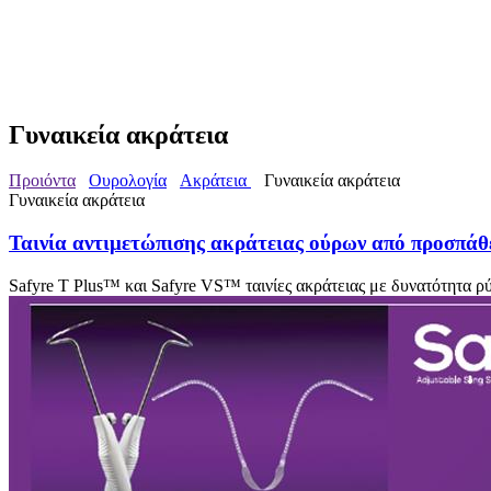
Γυναικεία ακράτεια
Προιόντα
Ουρολογία
Ακράτεια
Γυναικεία ακράτεια
Γυναικεία ακράτεια
Ταινία αντιμετώπισης ακράτειας ούρων από προσπάθ
Safyre T Plus™ και Safyre VS™ ταινίες ακράτειας με δυνατότητα ρ