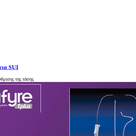
εια SUI
ύθμισης της τάσης