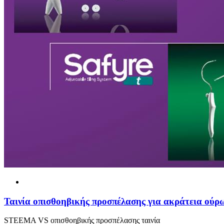
Ταινία οπισθοηβικής προσπέλασης για ακράτεια ούρ
STEEMA VS οπισθοηβικής προσπέλασης ταινία