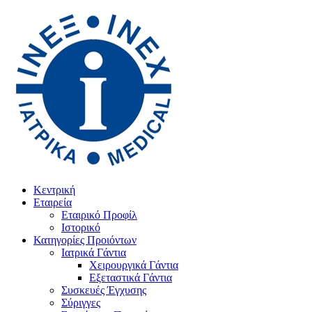
Κεντρική
Εταιρεία
Εταιρικό Προφίλ
Ιστορικό
Κατηγορίες Προιόντων
Ιατρικά Γάντια
Χειρουργικά Γάντια
Εξεταστικά Γάντια
Συσκευές Έγχυσης
Σύριγγες