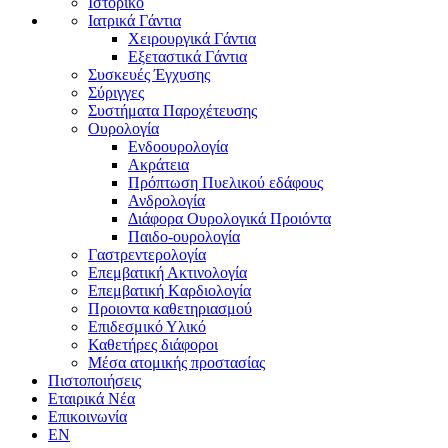
Ιστορικό
Ιατρικά Γάντια
Χειρουργικά Γάντια
Εξεταστικά Γάντια
Συσκευές Έγχυσης
Σύριγγες
Συστήματα Παροχέτευσης
Ουρολογία
Ενδοουρολογία
Ακράτεια
Πρόπτωση Πυελικού εδάφους
Ανδρολογία
Διάφορα Ουρολογικά Προιόντα
Παιδο-ουρολογία
Γαστρεντερολογία
Επεμβατική Ακτινολογία
Επεμβατική Kαρδιολογία
Προιοντα καθετηριασμού
Επιδεσμικό Υλικό
Καθετήρες διάφοροι
Μέσα ατομικής προστασίας
Πιστοποιήσεις
Εταιρικά Νέα
Επικοινωνία
EN