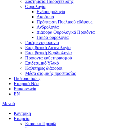
Συστήματα Παροχέτευσης
Ουρολογία
Ενδοουρολογία
Ακράτεια
Πρόπτωση Πυελικού εδάφους
Ανδρολογία
Διάφορα Ουρολογικά Προιόντα
Παιδο-ουρολογία
Γαστρεντερολογία
Επεμβατική Ακτινολογία
Επεμβατική Kαρδιολογία
Προιοντα καθετηριασμού
Επιδεσμικό Υλικό
Καθετήρες διάφοροι
Μέσα ατομικής προστασίας
Πιστοποιήσεις
Εταιρικά Νέα
Επικοινωνία
EN
Μενού
Κεντρική
Εταιρεία
Εταιρικό Προφίλ