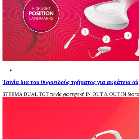
Ταινία δια του θυροειδούς τρήματος για ακράτεια ο
STEEMA DUAL TOT ταινία για τεχνική IN-OUT & OUT-IN δια του