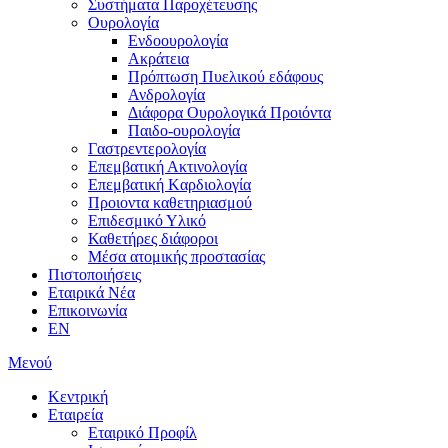
Συστήματα Παροχέτευσης
Ουρολογία
Ενδοουρολογία
Ακράτεια
Πρόπτωση Πυελικού εδάφους
Ανδρολογία
Διάφορα Ουρολογικά Προιόντα
Παιδο-ουρολογία
Γαστρεντερολογία
Επεμβατική Ακτινολογία
Επεμβατική Kαρδιολογία
Προιοντα καθετηριασμού
Επιδεσμικό Υλικό
Καθετήρες διάφοροι
Μέσα ατομικής προστασίας
Πιστοποιήσεις
Εταιρικά Νέα
Επικοινωνία
EN
Μενού
Κεντρική
Εταιρεία
Εταιρικό Προφίλ