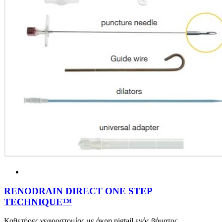
RENODRAIN DIRECT ONE STEP
TECHNIQUE™
Καθετήρες νεφροστομίας με άκρη pigtail ενός βήματος