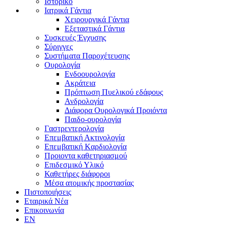
Ιστορικό
Ιατρικά Γάντια
Χειρουργικά Γάντια
Εξεταστικά Γάντια
Συσκευές Έγχυσης
Σύριγγες
Συστήματα Παροχέτευσης
Ουρολογία
Ενδοουρολογία
Ακράτεια
Πρόπτωση Πυελικού εδάφους
Ανδρολογία
Διάφορα Ουρολογικά Προιόντα
Παιδο-ουρολογία
Γαστρεντερολογία
Επεμβατική Ακτινολογία
Επεμβατική Kαρδιολογία
Προιοντα καθετηριασμού
Επιδεσμικό Υλικό
Καθετήρες διάφοροι
Μέσα ατομικής προστασίας
Πιστοποιήσεις
Εταιρικά Νέα
Επικοινωνία
EN