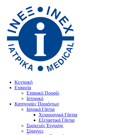
Κεντρική
Εταιρεία
Εταιρικό Προφίλ
Ιστορικό
Κατηγορίες Προιόντων
Ιατρικά Γάντια
Χειρουργικά Γάντια
Εξεταστικά Γάντια
Συσκευές Έγχυσης
Σύριγγες