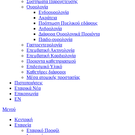
Συστήματα Παροχέτευσης
Ουρολογία
Ενδοουρολογία
Ακράτεια
Πρόπτωση Πυελικού εδάφους
Ανδρολογία
Διάφορα Ουρολογικά Προιόντα
Παιδο-ουρολογία
Γαστρεντερολογία
Επεμβατική Ακτινολογία
Επεμβατική Kαρδιολογία
Προιοντα καθετηριασμού
Επιδεσμικό Υλικό
Καθετήρες διάφοροι
Μέσα ατομικής προστασίας
Πιστοποιήσεις
Εταιρικά Νέα
Επικοινωνία
EN
Μενού
Κεντρική
Εταιρεία
Εταιρικό Προφίλ