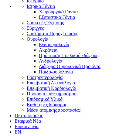
Ιστορικό
Ιατρικά Γάντια
Χειρουργικά Γάντια
Εξεταστικά Γάντια
Συσκευές Έγχυσης
Σύριγγες
Συστήματα Παροχέτευσης
Ουρολογία
Ενδοουρολογία
Ακράτεια
Πρόπτωση Πυελικού εδάφους
Ανδρολογία
Διάφορα Ουρολογικά Προιόντα
Παιδο-ουρολογία
Γαστρεντερολογία
Επεμβατική Ακτινολογία
Επεμβατική Kαρδιολογία
Προιοντα καθετηριασμού
Επιδεσμικό Υλικό
Καθετήρες διάφοροι
Μέσα ατομικής προστασίας
Πιστοποιήσεις
Εταιρικά Νέα
Επικοινωνία
EN