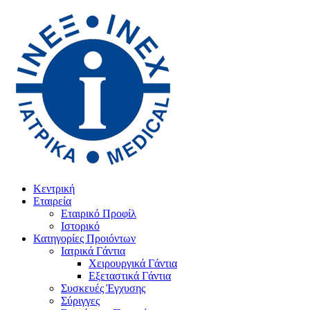
Κεντρική
Εταιρεία
Εταιρικό Προφίλ
Ιστορικό
Κατηγορίες Προιόντων
Ιατρικά Γάντια
Χειρουργικά Γάντια
Εξεταστικά Γάντια
Συσκευές Έγχυσης
Σύριγγες