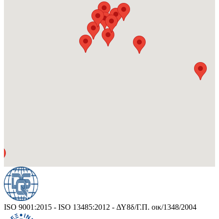
ISO 9001:2015 - ISO 13485:2012 - ΔΥ8δ/Γ.Π. οικ/1348/2004