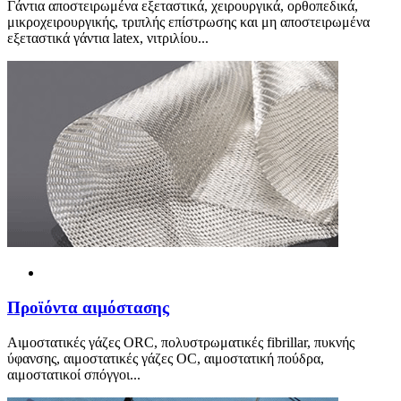
Γάντια αποστειρωμένα εξεταστικά, χειρουργικά, ορθοπεδικά,
μικροχειρουργικής, τριπλής επίστρωσης και μη αποστειρωμένα
εξεταστικά γάντια latex, νιτριλίου...
Προ
ϊ
όντα αιμόστασης
Αιμοστατικές γάζες ORC, πολυστρωματικές fibrillar, πυκνής
ύφανσης, αιμοστατικές γάζες OC, αιμοστατική πούδρα,
αιμοστατικοί σπόγγοι...