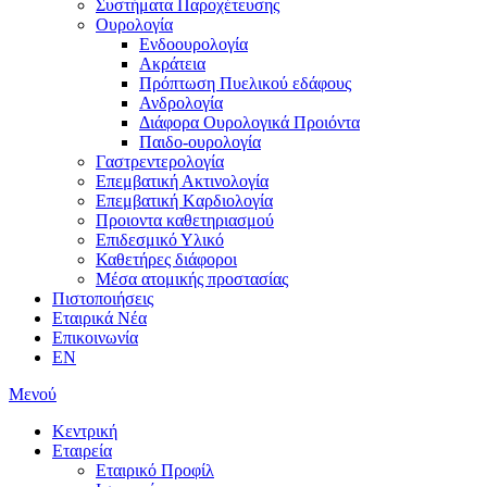
Συστήματα Παροχέτευσης
Ουρολογία
Ενδοουρολογία
Ακράτεια
Πρόπτωση Πυελικού εδάφους
Ανδρολογία
Διάφορα Ουρολογικά Προιόντα
Παιδο-ουρολογία
Γαστρεντερολογία
Επεμβατική Ακτινολογία
Επεμβατική Kαρδιολογία
Προιοντα καθετηριασμού
Επιδεσμικό Υλικό
Καθετήρες διάφοροι
Μέσα ατομικής προστασίας
Πιστοποιήσεις
Εταιρικά Νέα
Επικοινωνία
EN
Μενού
Κεντρική
Εταιρεία
Εταιρικό Προφίλ