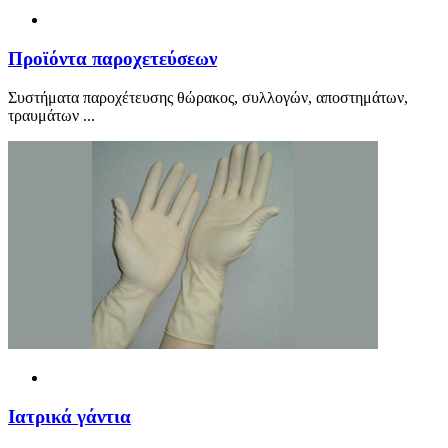
Προ
ϊ
όντα παροχετεύσεων
Συστήματα παροχέτευσης θώρακος, συλλογών, αποστημάτων,
τραυμάτων ...
Ιατρικά γάντια