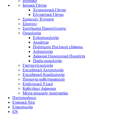
Ιστορικό
Ιατρικά Γάντια
Χειρουργικά Γάντια
Εξεταστικά Γάντια
Συσκευές Έγχυσης
Σύριγγες
Συστήματα Παροχέτευσης
Ουρολογία
Ενδοουρολογία
Ακράτεια
Πρόπτωση Πυελικού εδάφους
Ανδρολογία
Διάφορα Ουρολογικά Προιόντα
Παιδο-ουρολογία
Γαστρεντερολογία
Επεμβατική Ακτινολογία
Επεμβατική Kαρδιολογία
Προιοντα καθετηριασμού
Επιδεσμικό Υλικό
Καθετήρες διάφοροι
Μέσα ατομικής προστασίας
Πιστοποιήσεις
Εταιρικά Νέα
Επικοινωνία
EN