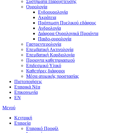
Συστήματα Παροχέτευσης
Ουρολογία
Ενδοουρολογία
Ακράτεια
Πρόπτωση Πυελικού εδάφους
Ανδρολογία
Διάφορα Ουρολογικά Προιόντα
Παιδο-ουρολογία
Γαστρεντερολογία
Επεμβατική Ακτινολογία
Επεμβατική Kαρδιολογία
Προιοντα καθετηριασμού
Επιδεσμικό Υλικό
Καθετήρες διάφοροι
Μέσα ατομικής προστασίας
Πιστοποιήσεις
Εταιρικά Νέα
Επικοινωνία
EN
Μενού
Κεντρική
Εταιρεία
Εταιρικό Προφίλ