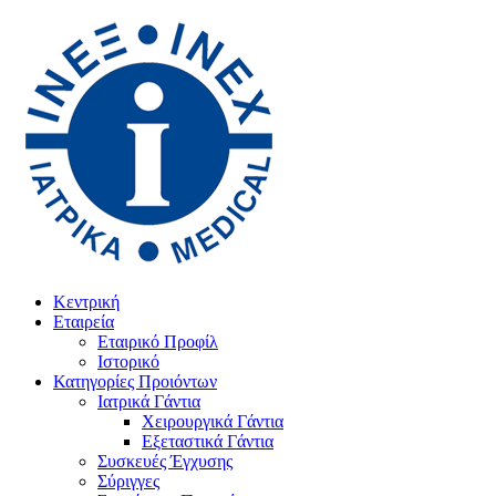
Κεντρική
Εταιρεία
Εταιρικό Προφίλ
Ιστορικό
Κατηγορίες Προιόντων
Ιατρικά Γάντια
Χειρουργικά Γάντια
Εξεταστικά Γάντια
Συσκευές Έγχυσης
Σύριγγες