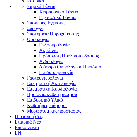
Ιστορικό
Ιατρικά Γάντια
Χειρουργικά Γάντια
Εξεταστικά Γάντια
Συσκευές Έγχυσης
Σύριγγες
Συστήματα Παροχέτευσης
Ουρολογία
Ενδοουρολογία
Ακράτεια
Πρόπτωση Πυελικού εδάφους
Ανδρολογία
Διάφορα Ουρολογικά Προιόντα
Παιδο-ουρολογία
Γαστρεντερολογία
Επεμβατική Ακτινολογία
Επεμβατική Kαρδιολογία
Προιοντα καθετηριασμού
Επιδεσμικό Υλικό
Καθετήρες διάφοροι
Μέσα ατομικής προστασίας
Πιστοποιήσεις
Εταιρικά Νέα
Επικοινωνία
EN