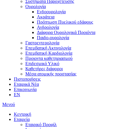
Συστήματα Παροχέτευσης
Ουρολογία
Ενδοουρολογία
Ακράτεια
Πρόπτωση Πυελικού εδάφους
Ανδρολογία
Διάφορα Ουρολογικά Προιόντα
Παιδο-ουρολογία
Γαστρεντερολογία
Επεμβατική Ακτινολογία
Επεμβατική Kαρδιολογία
Προιοντα καθετηριασμού
Επιδεσμικό Υλικό
Καθετήρες διάφοροι
Μέσα ατομικής προστασίας
Πιστοποιήσεις
Εταιρικά Νέα
Επικοινωνία
EN
Μενού
Κεντρική
Εταιρεία
Εταιρικό Προφίλ