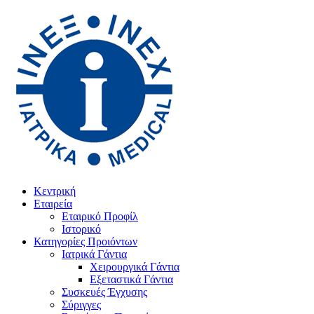
Κεντρική
Εταιρεία
Εταιρικό Προφίλ
Ιστορικό
Κατηγορίες Προιόντων
Ιατρικά Γάντια
Χειρουργικά Γάντια
Εξεταστικά Γάντια
Συσκευές Έγχυσης
Σύριγγες