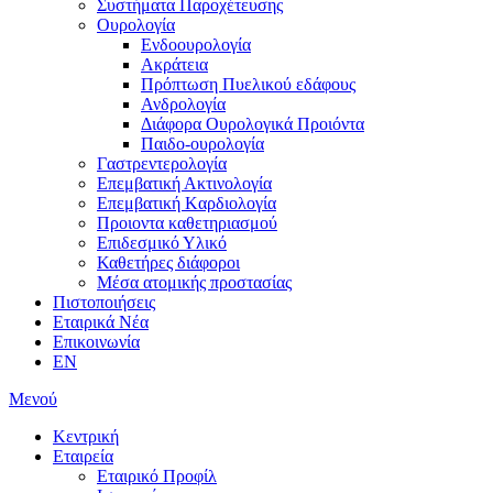
Συστήματα Παροχέτευσης
Ουρολογία
Ενδοουρολογία
Ακράτεια
Πρόπτωση Πυελικού εδάφους
Ανδρολογία
Διάφορα Ουρολογικά Προιόντα
Παιδο-ουρολογία
Γαστρεντερολογία
Επεμβατική Ακτινολογία
Επεμβατική Kαρδιολογία
Προιοντα καθετηριασμού
Επιδεσμικό Υλικό
Καθετήρες διάφοροι
Μέσα ατομικής προστασίας
Πιστοποιήσεις
Εταιρικά Νέα
Επικοινωνία
EN
Μενού
Κεντρική
Εταιρεία
Εταιρικό Προφίλ