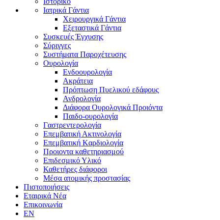
Ιστορικό
Ιατρικά Γάντια
Χειρουργικά Γάντια
Εξεταστικά Γάντια
Συσκευές Έγχυσης
Σύριγγες
Συστήματα Παροχέτευσης
Ουρολογία
Ενδοουρολογία
Ακράτεια
Πρόπτωση Πυελικού εδάφους
Ανδρολογία
Διάφορα Ουρολογικά Προιόντα
Παιδο-ουρολογία
Γαστρεντερολογία
Επεμβατική Ακτινολογία
Επεμβατική Kαρδιολογία
Προιοντα καθετηριασμού
Επιδεσμικό Υλικό
Καθετήρες διάφοροι
Μέσα ατομικής προστασίας
Πιστοποιήσεις
Εταιρικά Νέα
Επικοινωνία
EN