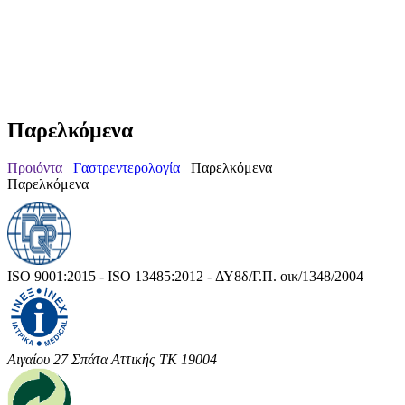
Παρελκόμενα
Προιόντα
Γαστρεντερολογία
Παρελκόμενα
Παρελκόμενα
ISO 9001:2015 - ISO 13485:2012 - ΔΥ8δ/Γ.Π. οικ/1348/2004
Αιγαίου 27 Σπάτα Αττικής ΤΚ 19004