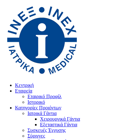
Κεντρική
Εταιρεία
Εταιρικό Προφίλ
Ιστορικό
Κατηγορίες Προιόντων
Ιατρικά Γάντια
Χειρουργικά Γάντια
Εξεταστικά Γάντια
Συσκευές Έγχυσης
Σύριγγες