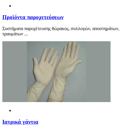
Προ
ϊ
όντα παροχετεύσεων
Συστήματα παροχέτευσης θώρακος, συλλογών, αποστημάτων,
τραυμάτων ...
Ιατρικά γάντια