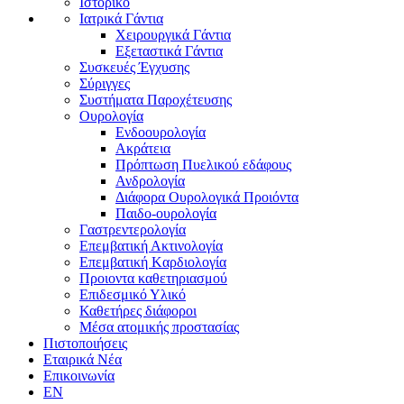
Ιστορικό
Ιατρικά Γάντια
Χειρουργικά Γάντια
Εξεταστικά Γάντια
Συσκευές Έγχυσης
Σύριγγες
Συστήματα Παροχέτευσης
Ουρολογία
Ενδοουρολογία
Ακράτεια
Πρόπτωση Πυελικού εδάφους
Ανδρολογία
Διάφορα Ουρολογικά Προιόντα
Παιδο-ουρολογία
Γαστρεντερολογία
Επεμβατική Ακτινολογία
Επεμβατική Kαρδιολογία
Προιοντα καθετηριασμού
Επιδεσμικό Υλικό
Καθετήρες διάφοροι
Μέσα ατομικής προστασίας
Πιστοποιήσεις
Εταιρικά Νέα
Επικοινωνία
EN