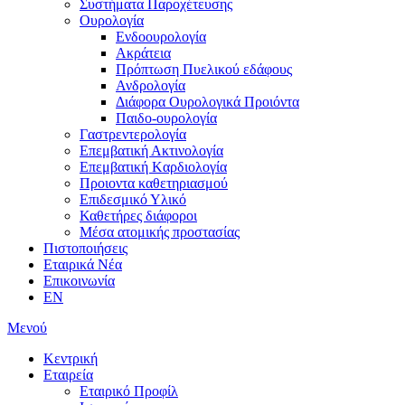
Συστήματα Παροχέτευσης
Ουρολογία
Ενδοουρολογία
Ακράτεια
Πρόπτωση Πυελικού εδάφους
Ανδρολογία
Διάφορα Ουρολογικά Προιόντα
Παιδο-ουρολογία
Γαστρεντερολογία
Επεμβατική Ακτινολογία
Επεμβατική Kαρδιολογία
Προιοντα καθετηριασμού
Επιδεσμικό Υλικό
Καθετήρες διάφοροι
Μέσα ατομικής προστασίας
Πιστοποιήσεις
Εταιρικά Νέα
Επικοινωνία
EN
Μενού
Κεντρική
Εταιρεία
Εταιρικό Προφίλ