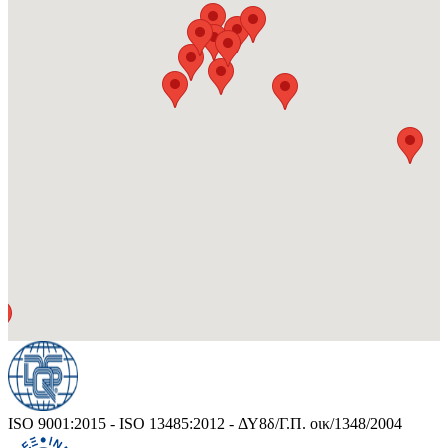
ISO 9001:2015 - ISO 13485:2012 - ΔΥ8δ/Γ.Π. οικ/1348/2004