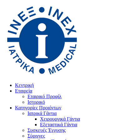
Κεντρική
Εταιρεία
Εταιρικό Προφίλ
Ιστορικό
Κατηγορίες Προιόντων
Ιατρικά Γάντια
Χειρουργικά Γάντια
Εξεταστικά Γάντια
Συσκευές Έγχυσης
Σύριγγες