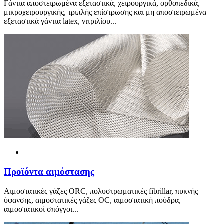
Γάντια αποστειρωμένα εξεταστικά, χειρουργικά, ορθοπεδικά,
μικροχειρουργικής, τριπλής επίστρωσης και μη αποστειρωμένα
εξεταστικά γάντια latex, νιτριλίου...
Προ
ϊ
όντα αιμόστασης
Αιμοστατικές γάζες ORC, πολυστρωματικές fibrillar, πυκνής
ύφανσης, αιμοστατικές γάζες OC, αιμοστατική πούδρα,
αιμοστατικοί σπόγγοι...