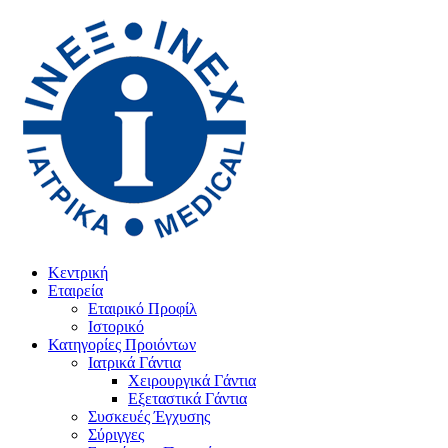
Κεντρική
Εταιρεία
Εταιρικό Προφίλ
Ιστορικό
Κατηγορίες Προιόντων
Ιατρικά Γάντια
Χειρουργικά Γάντια
Εξεταστικά Γάντια
Συσκευές Έγχυσης
Σύριγγες