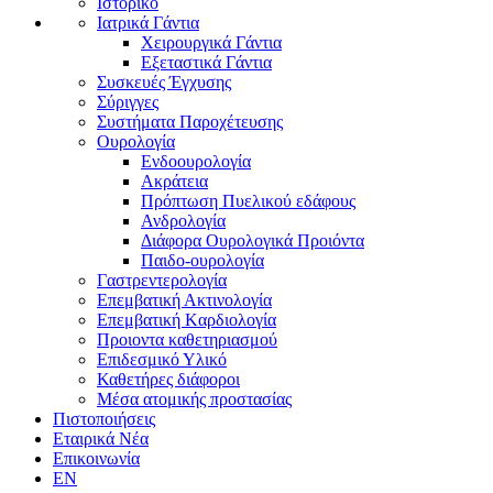
Ιστορικό
Ιατρικά Γάντια
Χειρουργικά Γάντια
Εξεταστικά Γάντια
Συσκευές Έγχυσης
Σύριγγες
Συστήματα Παροχέτευσης
Ουρολογία
Ενδοουρολογία
Ακράτεια
Πρόπτωση Πυελικού εδάφους
Ανδρολογία
Διάφορα Ουρολογικά Προιόντα
Παιδο-ουρολογία
Γαστρεντερολογία
Επεμβατική Ακτινολογία
Επεμβατική Kαρδιολογία
Προιοντα καθετηριασμού
Επιδεσμικό Υλικό
Καθετήρες διάφοροι
Μέσα ατομικής προστασίας
Πιστοποιήσεις
Εταιρικά Νέα
Επικοινωνία
EN