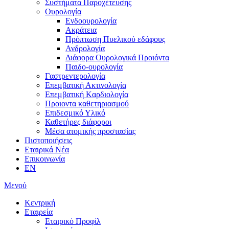
Συστήματα Παροχέτευσης
Ουρολογία
Ενδοουρολογία
Ακράτεια
Πρόπτωση Πυελικού εδάφους
Ανδρολογία
Διάφορα Ουρολογικά Προιόντα
Παιδο-ουρολογία
Γαστρεντερολογία
Επεμβατική Ακτινολογία
Επεμβατική Kαρδιολογία
Προιοντα καθετηριασμού
Επιδεσμικό Υλικό
Καθετήρες διάφοροι
Μέσα ατομικής προστασίας
Πιστοποιήσεις
Εταιρικά Νέα
Επικοινωνία
EN
Μενού
Κεντρική
Εταιρεία
Εταιρικό Προφίλ