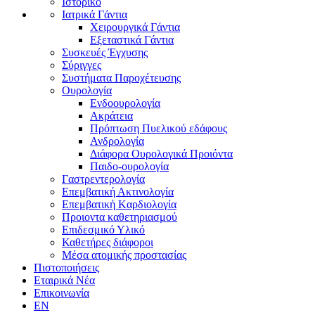
Ιστορικό
Ιατρικά Γάντια
Χειρουργικά Γάντια
Εξεταστικά Γάντια
Συσκευές Έγχυσης
Σύριγγες
Συστήματα Παροχέτευσης
Ουρολογία
Ενδοουρολογία
Ακράτεια
Πρόπτωση Πυελικού εδάφους
Ανδρολογία
Διάφορα Ουρολογικά Προιόντα
Παιδο-ουρολογία
Γαστρεντερολογία
Επεμβατική Ακτινολογία
Επεμβατική Kαρδιολογία
Προιοντα καθετηριασμού
Επιδεσμικό Υλικό
Καθετήρες διάφοροι
Μέσα ατομικής προστασίας
Πιστοποιήσεις
Εταιρικά Νέα
Επικοινωνία
EN