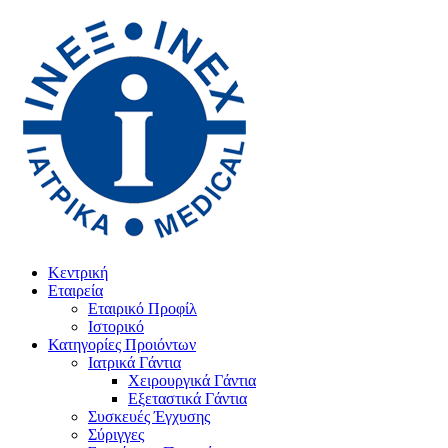
Κεντρική
Εταιρεία
Εταιρικό Προφίλ
Ιστορικό
Κατηγορίες Προιόντων
Ιατρικά Γάντια
Χειρουργικά Γάντια
Εξεταστικά Γάντια
Συσκευές Έγχυσης
Σύριγγες