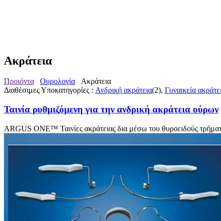
Ακράτεια
Προιόντα
Ουρολογία
Ακράτεια
Διαθέσιμες Υποκατηγορίες :
Ανδρική ακράτεια
(2),
Γυναικεία ακράτε
Ταινία ρυθμιζόμενη για την ανδρική ακράτεια ούρων
ARGUS ONE™ Ταινίες ακράτειας δια μέσω του θυροειδούς τρήματο