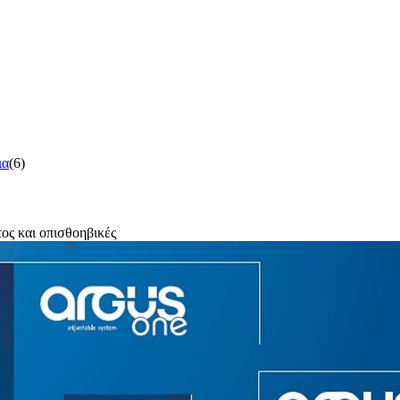
ια
(6)
ς και οπισθοηβικές