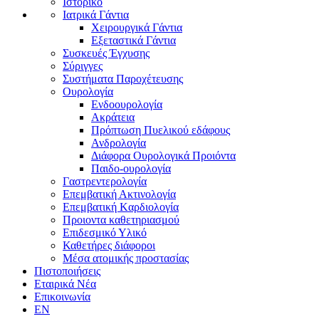
Ιστορικό
Ιατρικά Γάντια
Χειρουργικά Γάντια
Εξεταστικά Γάντια
Συσκευές Έγχυσης
Σύριγγες
Συστήματα Παροχέτευσης
Ουρολογία
Ενδοουρολογία
Ακράτεια
Πρόπτωση Πυελικού εδάφους
Ανδρολογία
Διάφορα Ουρολογικά Προιόντα
Παιδο-ουρολογία
Γαστρεντερολογία
Επεμβατική Ακτινολογία
Επεμβατική Kαρδιολογία
Προιοντα καθετηριασμού
Επιδεσμικό Υλικό
Καθετήρες διάφοροι
Μέσα ατομικής προστασίας
Πιστοποιήσεις
Εταιρικά Νέα
Επικοινωνία
EN