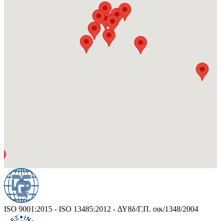
ISO 9001:2015 - ISO 13485:2012 - ΔΥ8δ/Γ.Π. οικ/1348/2004