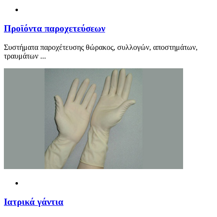
Προ
ϊ
όντα παροχετεύσεων
Συστήματα παροχέτευσης θώρακος, συλλογών, αποστημάτων,
τραυμάτων ...
Ιατρικά γάντια