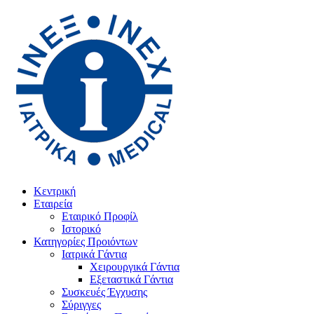
Κεντρική
Εταιρεία
Εταιρικό Προφίλ
Ιστορικό
Κατηγορίες Προιόντων
Ιατρικά Γάντια
Χειρουργικά Γάντια
Εξεταστικά Γάντια
Συσκευές Έγχυσης
Σύριγγες