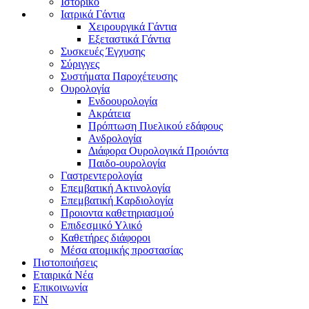
Ιστορικό
Ιατρικά Γάντια
Χειρουργικά Γάντια
Εξεταστικά Γάντια
Συσκευές Έγχυσης
Σύριγγες
Συστήματα Παροχέτευσης
Ουρολογία
Ενδοουρολογία
Ακράτεια
Πρόπτωση Πυελικού εδάφους
Ανδρολογία
Διάφορα Ουρολογικά Προιόντα
Παιδο-ουρολογία
Γαστρεντερολογία
Επεμβατική Ακτινολογία
Επεμβατική Kαρδιολογία
Προιοντα καθετηριασμού
Επιδεσμικό Υλικό
Καθετήρες διάφοροι
Μέσα ατομικής προστασίας
Πιστοποιήσεις
Εταιρικά Νέα
Επικοινωνία
EN