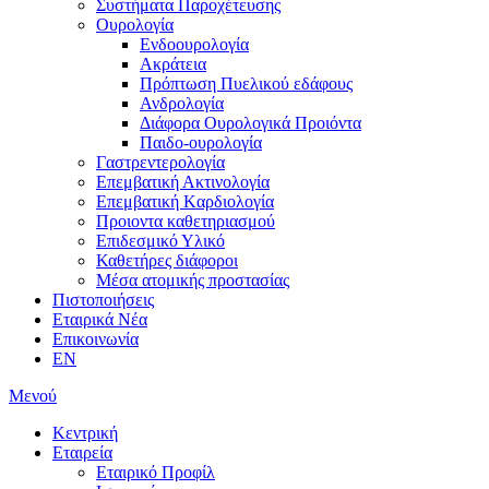
Συστήματα Παροχέτευσης
Ουρολογία
Ενδοουρολογία
Ακράτεια
Πρόπτωση Πυελικού εδάφους
Ανδρολογία
Διάφορα Ουρολογικά Προιόντα
Παιδο-ουρολογία
Γαστρεντερολογία
Επεμβατική Ακτινολογία
Επεμβατική Kαρδιολογία
Προιοντα καθετηριασμού
Επιδεσμικό Υλικό
Καθετήρες διάφοροι
Μέσα ατομικής προστασίας
Πιστοποιήσεις
Εταιρικά Νέα
Επικοινωνία
EN
Μενού
Κεντρική
Εταιρεία
Εταιρικό Προφίλ