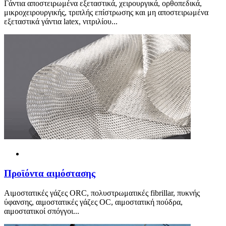
Γάντια αποστειρωμένα εξεταστικά, χειρουργικά, ορθοπεδικά,
μικροχειρουργικής, τριπλής επίστρωσης και μη αποστειρωμένα
εξεταστικά γάντια latex, νιτριλίου...
Προ
ϊ
όντα αιμόστασης
Αιμοστατικές γάζες ORC, πολυστρωματικές fibrillar, πυκνής
ύφανσης, αιμοστατικές γάζες OC, αιμοστατική πούδρα,
αιμοστατικοί σπόγγοι...