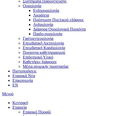
Συστήματα Παροχέτευσης
Ουρολογία
Ενδοουρολογία
Ακράτεια
Πρόπτωση Πυελικού εδάφους
Ανδρολογία
Διάφορα Ουρολογικά Προιόντα
Παιδο-ουρολογία
Γαστρεντερολογία
Επεμβατική Ακτινολογία
Επεμβατική Kαρδιολογία
Προιοντα καθετηριασμού
Επιδεσμικό Υλικό
Καθετήρες διάφοροι
Μέσα ατομικής προστασίας
Πιστοποιήσεις
Εταιρικά Νέα
Επικοινωνία
EN
Μενού
Κεντρική
Εταιρεία
Εταιρικό Προφίλ