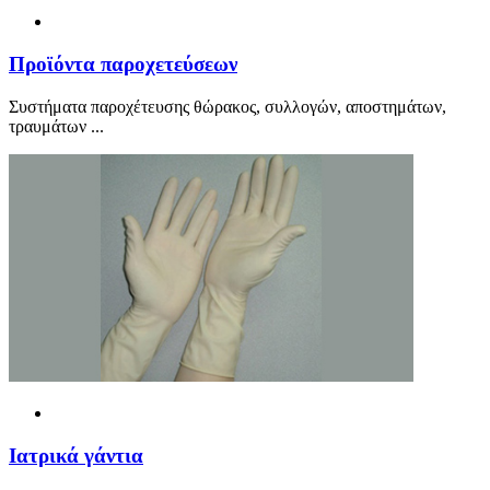
Προ
ϊ
όντα παροχετεύσεων
Συστήματα παροχέτευσης θώρακος, συλλογών, αποστημάτων,
τραυμάτων ...
Ιατρικά γάντια