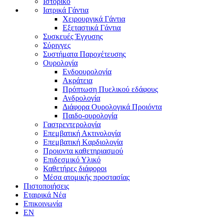
Ιστορικό
Ιατρικά Γάντια
Χειρουργικά Γάντια
Εξεταστικά Γάντια
Συσκευές Έγχυσης
Σύριγγες
Συστήματα Παροχέτευσης
Ουρολογία
Ενδοουρολογία
Ακράτεια
Πρόπτωση Πυελικού εδάφους
Ανδρολογία
Διάφορα Ουρολογικά Προιόντα
Παιδο-ουρολογία
Γαστρεντερολογία
Επεμβατική Ακτινολογία
Επεμβατική Kαρδιολογία
Προιοντα καθετηριασμού
Επιδεσμικό Υλικό
Καθετήρες διάφοροι
Μέσα ατομικής προστασίας
Πιστοποιήσεις
Εταιρικά Νέα
Επικοινωνία
EN