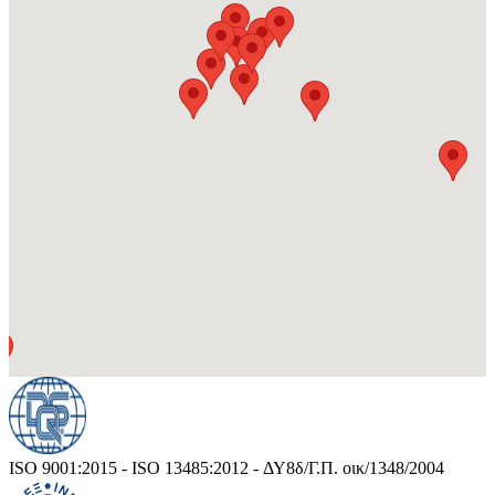
ISO 9001:2015 - ISO 13485:2012 - ΔΥ8δ/Γ.Π. οικ/1348/2004