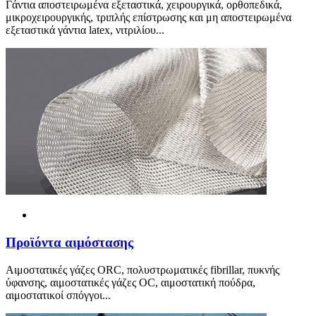
Γάντια αποστειρωμένα εξεταστικά, χειρουργικά, ορθοπεδικά,
μικροχειρουργικής, τριπλής επίστρωσης και μη αποστειρωμένα
εξεταστικά γάντια latex, νιτριλίου...
Προ
ϊ
όντα αιμόστασης
Αιμοστατικές γάζες ORC, πολυστρωματικές fibrillar, πυκνής
ύφανσης, αιμοστατικές γάζες OC, αιμοστατική πούδρα,
αιμοστατικοί σπόγγοι...