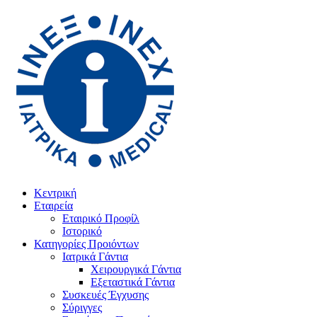
Κεντρική
Εταιρεία
Εταιρικό Προφίλ
Ιστορικό
Κατηγορίες Προιόντων
Ιατρικά Γάντια
Χειρουργικά Γάντια
Εξεταστικά Γάντια
Συσκευές Έγχυσης
Σύριγγες